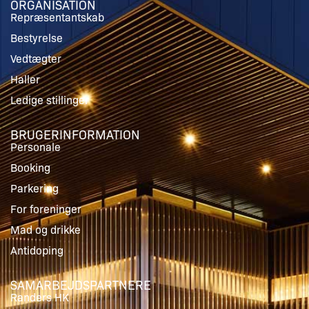
ORGANISATION
Repræsentantskab
Bestyrelse
Vedtægter
Haller
Ledige stillinger
BRUGERINFORMATION
Personale
Booking
Parkering
For foreninger
Mad og drikke
Antidoping
SAMARBEJDSPARTNERE
Randers HK