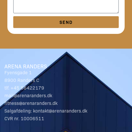
SEND
ARENA RANDERS
Fyensgade 1
8900 Randers C
tlf. +45 86422179
mail@arenaranders.dk
fitness@arenaranders.dk
Salgafdeling: kontakt@arenaranders.dk
CVR nr. 10006511