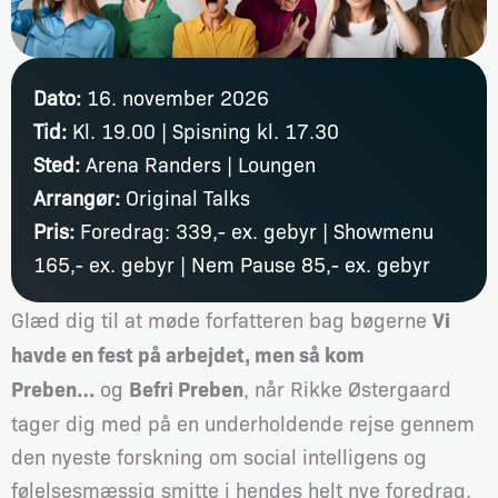
Dato:
16. november 2026
Tid:
Kl. 19.00 | Spisning kl. 17.30
Sted:
Arena Randers | Loungen
Arrangør:
Original Talks
Pris:
Foredrag: 339,- ex. gebyr | Showmenu
165,- ex. gebyr | Nem Pause 85,- ex. gebyr
Glæd dig til at møde forfatteren bag bøgerne
Vi
havde en fest på arbejdet, men så kom
Preben…
og
Befri Preben
, når Rikke Østergaard
tager dig med på en underholdende rejse gennem
den nyeste forskning om social intelligens og
følelsesmæssig smitte i hendes helt nye foredrag.