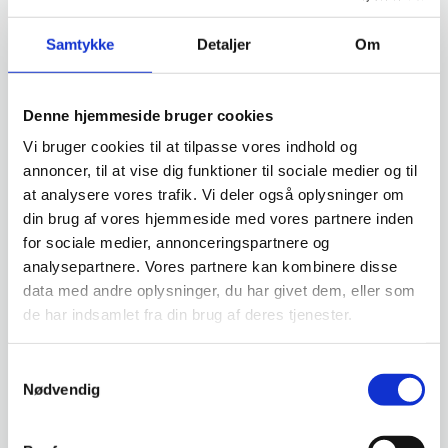
samarbejde og ikke mindst arbejdsglæde. Hun er
Samtykke
Detaljer
Om
Danmarks første erhvervssociolog og fungerer som
gæsteunderviser på University of Sydneys
lederakademi. Hun er også forfatter til flere bøger,
Denne hjemmeside bruger cookies
og bl.a. bestselleren ”Vi havde en fest på arbejdet,
Vi bruger cookies til at tilpasse vores indhold og
men så kom Preben”. I 2024 udkom hendes nye
annoncer, til at vise dig funktioner til sociale medier og til
at analysere vores trafik. Vi deler også oplysninger om
bog “Befri Preben … og få en fest på arbejdet
din brug af vores hjemmeside med vores partnere inden
igen”. Rikke kombinerer forskningen med
for sociale medier, annonceringspartnere og
praktiske eksempler og har fokus på, hvordan vi
analysepartnere. Vores partnere kan kombinere disse
med simple redskaber kan få en langt bedre
data med andre oplysninger, du har givet dem, eller som
de har indsamlet fra din brug af deres tjenester.
arbejdsdag og liv generelt.
Spisning inden foredraget
Samtykkevalg
Nødvendig
Arena Randers køkken kreerer en lækker
showmenu med årstidens råvarer, som kan nydes