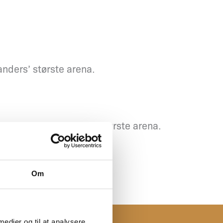
nders’ største arena.
 oplevelser i Randers’ største arena.
Om
 medier og til at analysere