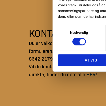
vores trafik. Vi deler også 
annonceringspartnere og anal
dem, eller som de har indsaml
Samtykkevalg
KONTAKT OS
Nødvendig
Du er velkommen til at skrive til os v
formularen. Du kan også kontakte o
8642 2179 eller på mail@arenarand
AFVIS
Vil du kontakte en bestemt medarbe
direkte, finder du dem alle
HER
!