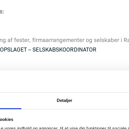
s:
ng af fester, firmaarrangementer og selskaber i Ra
SOPSLAGET – SELSKABSKOORDINATOR
sk erfaring med koordinering af koncerter, sport og
SOPSLAGET – EVENTKOORDINATOR
Detaljer
ookies
se vores indhold og annoncer, til at vise dig funktioner til sociale