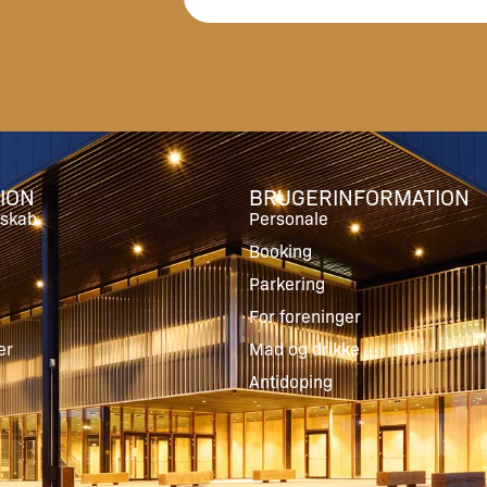
ION
BRUGERINFORMATION
skab
Personale
Booking
Parkering
For foreninger
er
Mad og drikke
Antidoping