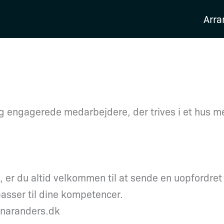
Arr
e og engagerede medarbejdere, der trives i et hus 
 op, er du altid velkommen til at sende en uopford
passer til dine kompetencer.
enaranders.dk