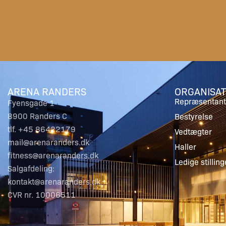
ARENA RANDERS
ORGANISAT
Repræsentant
Fyensgade 1
8900 Randers C
Bestyrelse
tlf. +45 86422179
Vedtægter
mail@arenaranders.dk
Haller
fitness@arenaranders.dk
Ledige stilling
Salgafdeling:
kontakt@arenaranders.dk
CVR nr. 10006511