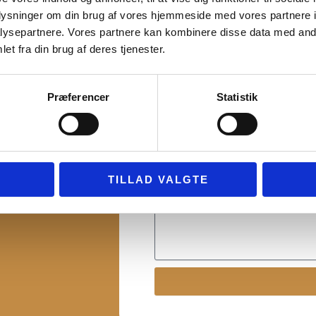
oplysninger om din brug af vores hjemmeside med vores partnere i
ysepartnere. Vores partnere kan kombinere disse data med andr
et fra din brug af deres tjenester.
Navn
Præferencer
Statistik
ia
Email
s på +45
ers.dk.
TILLAD VALGTE
Besked
jder