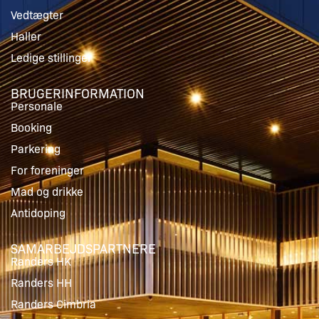
Vedtægter
Haller
Ledige stillinger
BRUGERINFORMATION
Personale
Booking
Parkering
For foreninger
Mad og drikke
Antidoping
SAMARBEJDSPARTNERE
Randers HK
Randers HH
Randers Cimbria