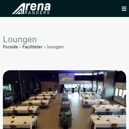
Skip
to
content
Loungen
Forside
»
Faciliteter
»
loungen