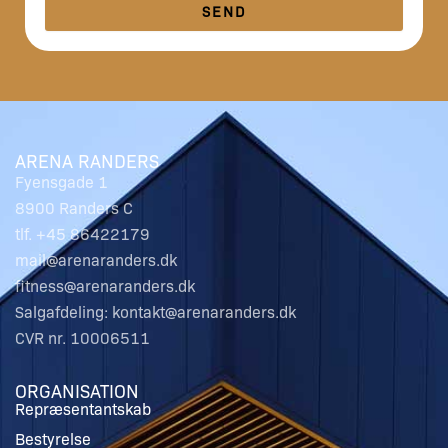
SEND
ARENA RANDERS
Fyensgade 1
8900 Randers C
tlf. +45 86422179
mail@arenaranders.dk
fitness@arenaranders.dk
Salgafdeling: kontakt@arenaranders.dk
CVR nr. 10006511
ORGANISATION
Repræsentantskab
Bestyrelse