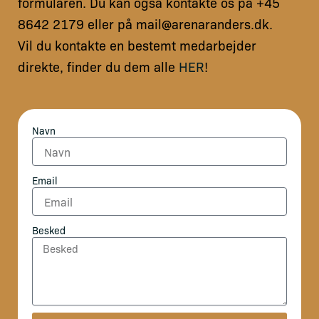
formularen. Du kan også kontakte os på +45
8642 2179 eller på mail@arenaranders.dk.
Vil du kontakte en bestemt medarbejder
direkte, finder du dem alle
HER
!
Navn
Email
Besked