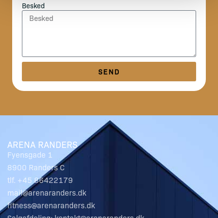
Besked
SEND
ARENA RANDERS
Fyensgade 1
8900 Randers C
tlf. +45 86422179
mail@arenaranders.dk
fitness@arenaranders.dk
Salgafdeling: kontakt@arenaranders.dk