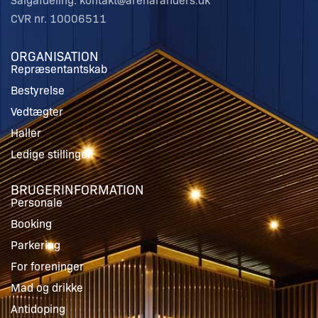
CVR nr. 10006511
ORGANISATION
Repræsentantskab
Bestyrelse
Vedtægter
Haller
Ledige stillinger
BRUGERINFORMATION
Personale
Booking
Parkering
For foreninger
Mad og drikke
Antidoping