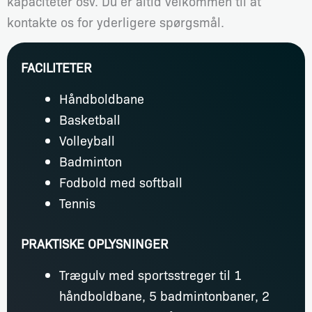
kapaciteter osv. Du er altid velkommen til at
kontakte os for yderligere spørgsmål.
FACILITETER
Håndboldbane
Basketball
Volleyball
Badminton
Fodbold med softball
Tennis
PRAKTISKE OPLYSNINGER
Trægulv med sportsstreger til 1
håndboldbane, 5 badmintonbaner, 2