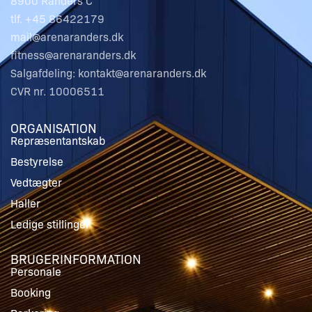
8900 Randers C
tlf. +45 86422179
mail@arenaranders.dk
fitness@arenaranders.dk
Salgafdeling: kontakt@arenaranders.dk
CVR nr. 10006511
ORGANISATION
Repræsentantskab
Bestyrelse
Vedtægter
Haller
Ledige stillinger
BRUGERINFORMATION
Personale
Booking