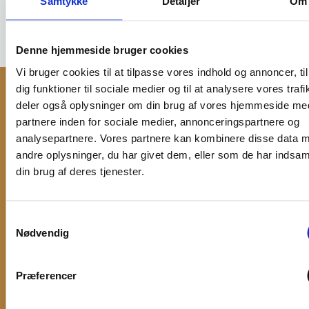
Samtykke
Detaljer
Om
Denne hjemmeside bruger cookies
Vi bruger cookies til at tilpasse vores indhold og annoncer, til
dig funktioner til sociale medier og til at analysere vores trafi
deler også oplysninger om din brug af vores hjemmeside me
KONTAKT OS
partnere inden for sociale medier, annonceringspartnere og
analysepartnere. Vores partnere kan kombinere disse data 
Du er velkommen til at skrive til os via
andre oplysninger, du har givet dem, eller som de har indsaml
formularen. Du kan også kontakte os på +45
din brug af deres tjenester.
8642 2179 eller på mail@arenaranders.dk.
Vil du kontakte en bestemt medarbejder
Samtykkevalg
direkte, finder du dem alle
HER
!
Nødvendig
Præferencer
Navn