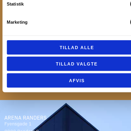
Statistik
Email
Marketing
Besked
TILLAD ALLE
TILLAD VALGTE
SEND
AFVIS
ARENA RANDERS
Fyensgade 1