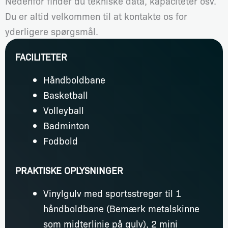
Nedenfor finder du tekniske data, kapaciteter osv.
Du er altid velkommen til at kontakte os for
yderligere spørgsmål.
FACILITETER
Håndboldbane
Basketball
Volleyball
Badminton
Fodbold
PRAKTISKE OPLYSNINGER
Vinylgulv med sportsstreger til 1
håndboldbane (Bemærk metalskinne
som midterlinie på gulv), 2 mini