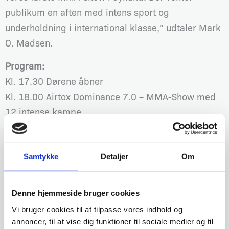
publikum en aften med intens sport og
underholdning i international klasse,” udtaler Mark
O. Madsen.
Program:
Kl. 17.30 Dørene åbner
Kl. 18.00 Airtox Dominance 7.0 – MMA-Show med
12 intense kampe
Kl. 23.00 Forventet afslutning
VIP CAGE SIDE – Eksklusivt Event
Samtykke
Detaljer
Om
Oplev AIRTOX DOMINANCE helt tæt på!
VIP – Program:
Denne hjemmeside bruger cookies
Kl. 16.30-17.00 – Ankomst
Vi bruger cookies til at tilpasse vores indhold og
(Arenaen åbner først kl. 17.30 – VIP Cage Side er et
annoncer, til at vise dig funktioner til sociale medier og til