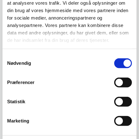
lukket og eksklusivt arrangement kun for VIP-
at analysere vores trafik. Vi deler også oplysninger om
din brug af vores hjemmeside med vores partnere inden
gæster)
for sociale medier, annonceringspartnere og
Kl. 17.00 – Cage Walk Kick-Off med Mark O.
analysepartnere. Vores partnere kan kombinere disse
Madsen
data med andre oplysninger, du har givet dem, eller som
Kl. 17.30–19.00 – VIP Lounge Middag
de har indsamlet fra din brug af deres tjenester.
VIP Cage Side inkluderer fri bar fra kl. 16.30-23.00
Samtykkevalg
med øl, vin, vand og longdrinks samt personlig VIP-
Nødvendig
servering direkte ved jeres pladser. Dvs. al
servering foregår eksklusivt og udelukkende i VIP-
Præferencer
området og ved jeres Cage Side-pladser.
Statistik
Billetter
Billetpriser:
Marketing
Alle pladser er nummererede
VIP kr. 2.500 + gebyr