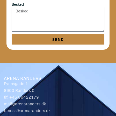
Besked
SEND
ARENA RANDERS
Fyensgade 1
8900 Randers C
tlf. +45 86422179
mail@arenaranders.dk
fitness@arenaranders.dk