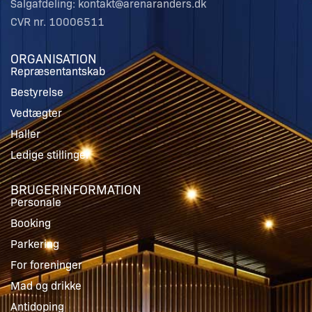
Salgafdeling: kontakt@arenaranders.dk
CVR nr. 10006511
ORGANISATION
Repræsentantskab
Bestyrelse
Vedtægter
Haller
Ledige stillinger
BRUGERINFORMATION
Personale
Booking
Parkering
For foreninger
Mad og drikke
Antidoping