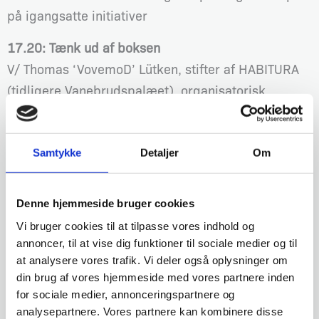
på igangsatte initiativer
17.20: Tænk ud af boksen
V/ Thomas ‘VovemoD’ Lütken, stifter af HABITURA
(tidligere Vanebrudspalæet), organisatorisk
vanebryder og eventyrer
17.30: Introduktion til breakout-sessions
Samtykke
Detaljer
Om
17.45: Breakout-sessions – runde 1
Denne hjemmeside bruger cookies
18.35: Pause
Vi bruger cookies til at tilpasse vores indhold og
Randers Byråd serverer grillpølser.
annoncer, til at vise dig funktioner til sociale medier og til
19.20: Breakout-sessions – runde 2
at analysere vores trafik. Vi deler også oplysninger om
din brug af vores hjemmeside med vores partnere inden
20.15: Afslutning med fælles opsamling
for sociale medier, annonceringspartnere og
analysepartnere. Vores partnere kan kombinere disse
Rosa Lykke Yde og Lars Schacksen samler op på