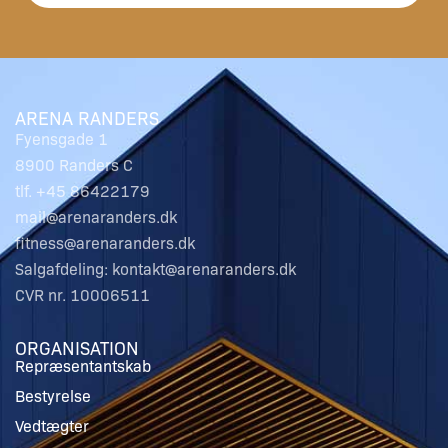
ARENA RANDERS
Fyensgade 1
8900 Randers C
tlf. +45 86422179
mail@arenaranders.dk
fitness@arenaranders.dk
Salgafdeling: kontakt@arenaranders.dk
CVR nr. 10006511
ORGANISATION
Repræsentantskab
Bestyrelse
Vedtægter