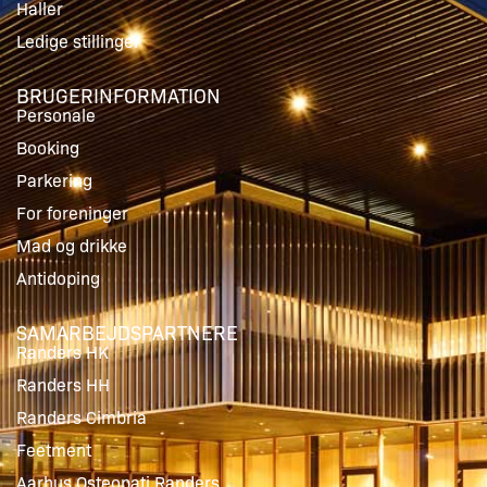
Haller
Ledige stillinger
BRUGERINFORMATION
Personale
Booking
Parkering
For foreninger
Mad og drikke
Antidoping
SAMARBEJDSPARTNERE
Randers HK
Randers HH
Randers Cimbria
Feetment
Aarhus Osteopati Randers