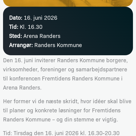
Dato:
16. juni 2026
Tid:
Kl. 16.30
Sted:
Arena Randers
Arrangør:
Randers Kommune
Den 16. juni inviterer Randers Kommune borgere,
virksomheder, foreninger og samarbejdspartnere
til konferencen Fremtidens Randers Kommune i
Arena Randers.
Her former vi de næste skridt, hvor idéer skal blive
til planer og konkrete løsninger for Fremtidens
Randers Kommune – og din stemme er vigtig.
Tid: Tirsdag den 16. juni 2026 kl. 16.30-20.30