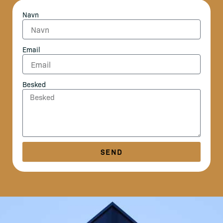
Navn
Email
Besked
SEND