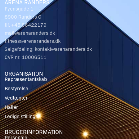
ARENA RANDERS
Fyensgade 1
8900 Randers C
tlf. +45 86422179
mail@arenaranders.dk
fitness@arenaranders.dk
Salgafdeling: kontakt@arenaranders.dk
CVR nr. 10006511
ORGANISATION
Repræsentantskab
Bestyrelse
Vedtægter
Haller
Ledige stillinger
BRUGERINFORMATION
Personale