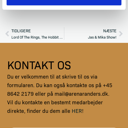
KØB BILLET
TIDLIGERE
NÆSTE
Tidligere
Næ
Lord Of The Rings, The Hobbit and The Rings Of Power – In Concert
Jas & Mika Show!
KONTAKT OS
Du er velkommen til at skrive til os via
formularen. Du kan også kontakte os på +45
8642 2179 eller på mail@arenaranders.dk.
Vil du kontakte en bestemt medarbejder
direkte, finder du dem alle
HER
!