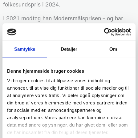
folkesundspris i 2024.
I 2021 modtog han Modersmålsprisen – og har
desuden udgivet bogen “Kærlighed” med
fotografen Mingo Nørager.
Samtykke
Detaljer
Om
Foredragslængde: ca. 1 time og 20 minutter, uden
pause.
Denne hjemmeside bruger cookies
Program
Vi bruger cookies til at tilpasse vores indhold og
Kl. 17.30 Spisning for dem der har tilkøbt
annoncer, til at vise dig funktioner til sociale medier og til
showmenu
at analysere vores trafik. Vi deler også oplysninger om
Kl. 18.30 Dørene åbner til foredragssalen
din brug af vores hjemmeside med vores partnere inden
Kl. 19.00 Foredraget starter
for sociale medier, annonceringspartnere og
analysepartnere. Vores partnere kan kombinere disse
Kl. 20.20 Forventet afslutning
data med andre oplysninger, du har givet dem, eller som
de har indsamlet fra din brug af deres tjenester.
Spisning inden foredraget: